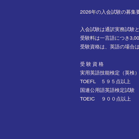
2026年の入会試験の募
入会試験は通訳実務試験
受験料は一言語につき3,00
受験資格は、英語の場合
受 験 資 格
実用英語技能検定（英検
TOEFL ５９５点以上
国連公用語英語検定試験
TOEIC ９００点以上