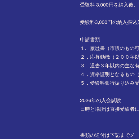
受験料 3,000円を納
受験料3,000円の納入振
申請書類
１. 履歴書（市販のもの
２．応募動機（２００字
３．過去３年以内の主な
４．資格証明となるもの
５．受験料銀行振り込み
2026年の入会試験
日時と場所は直接受験者
書類の送付は
​下記までメ