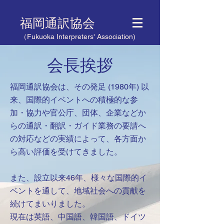
福岡通訳協会
（Fukuoka Interpreters' Association)
​会長挨拶
福岡通訳協会は、その発足 (1980年) 以
来、国際的イベントへの積極的な参
加・協力や官公庁、団体、企業などか
らの通訳・翻訳・ガイド業務の要請へ
の対応などの実績によって、各方面か
ら高い評価を受けてきました。
また、設立以来46年、様々な国際的イ
ベントを通して、地域社会への貢献を
続けてまいりました。
現在は英語、中国語、韓国語、ドイツ